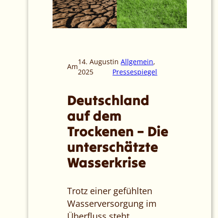
14. August
in
Allgemein
, 
Am
2025
Pressespiegel
Deutschland
auf dem
Trockenen – Die
unterschätzte
Wasserkrise
Trotz einer gefühlten
Wasserversorgung im
Überfluss steht