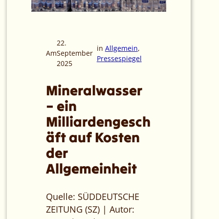
22.
in
Allgemein
, 
Am
September
Pressespiegel
2025
Mineralwasser
– ein
Milliardengesch
äft auf Kosten
der
Allgemeinheit
Quelle: SÜDDEUTSCHE
ZEITUNG (SZ) | Autor: