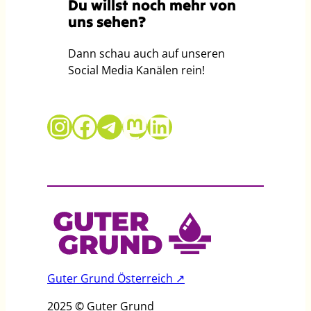
Du willst noch mehr von
2
e
e
uns sehen?
w
u
e
c
Dann schau auch auf unseren
l
h
Social Media Kanälen rein!
l
t
e
l
u
i
Guter Grund auf Instagram
Guter Grund auf Facebook
Telegram
Mastodon
LinkedIn
n
n
d
g
B
e
o
n
d
s
e
K
n
a
s
m
y
p
Guter Grund Österreich ↗
s
f
t
u
2025
©
Guter Grund