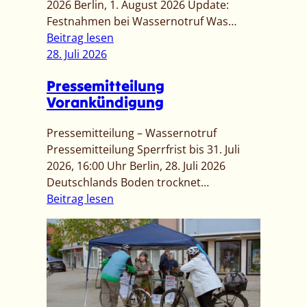
2026 Berlin, 1. August 2026 Update:
Festnahmen bei Wassernotruf Was…
:
Beitrag lesen
[
28. Juli 2026
P
Pressemitteilung
r
Vorankündigung
e
s
Pressemitteilung – Wassernotruf
s
Pressemitteilung Sperrfrist bis 31. Juli
e
2026, 16:00 Uhr Berlin, 28. Juli 2026
m
Deutschlands Boden trocknet…
i
:
Beitrag lesen
t
P
t
r
e
e
i
s
l
s
u
e
n