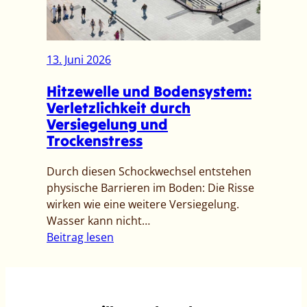
h
i
n
ö
g
b
r
u
e
t
13. Juni 2026
n
i
u
g
W
Hitzewelle und Bodensystem:
n
a
Verletzlichkeit durch
s
s
Versiegelung und
e
s
Trockenstress
r
e
W
r
Durch diesen Schockwechsel entstehen
a
n
physische Barrieren im Boden: Die Risse
s
o
wirken wie eine weitere Versiegelung.
s
t
Wasser kann nicht…
e
r
:
Beitrag lesen
r
u
H
?
f
i
–
p
t
T
m
z
r