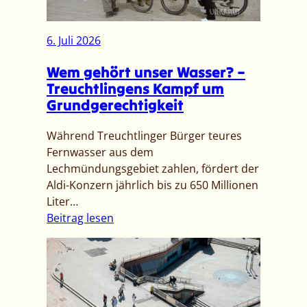
m
g
i
]
t
6. Juli 2026
–
t
U
Wem gehört unser Wasser? –
e
p
Treuchtlingens Kampf um
i
d
Grundgerechtigkeit
l
a
u
t
Während Treuchtlinger Bürger teures
n
e
Fernwasser aus dem
g
:
Lechmündungsgebiet zahlen, fördert der
V
F
Aldi-Konzern jährlich bis zu 650 Millionen
o
e
Liter…
r
s
:
Beitrag lesen
a
t
W
n
n
e
k
a
m
ü
h
g
n
m
e
d
e