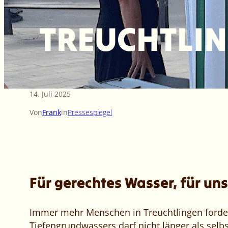
TREUCHTLIN
14. Juli 2025
Von
Frank
in
Pressespiegel
Für gerechtes Wasser, für un
Immer mehr Menschen in Treuchtlingen forder
Tiefengrundwassers darf nicht länger als sel