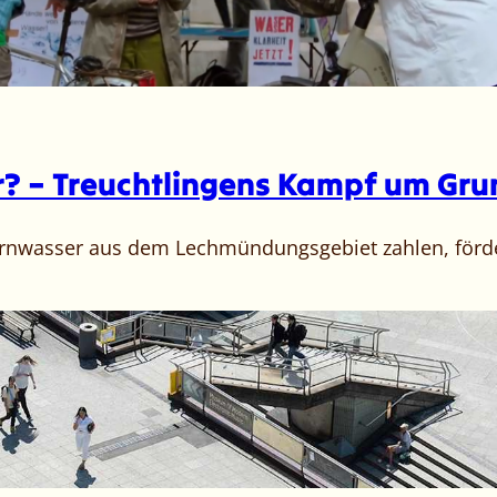
? – Treuchtlingens Kampf um Gru
ernwasser aus dem Lechmündungsgebiet zahlen, förde