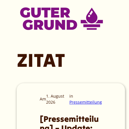
Zum
Inhalt
springen
ZITAT
1. August
in
Am
2026
Pressemitteilung
[Pressemitteilu
ng] – Update: