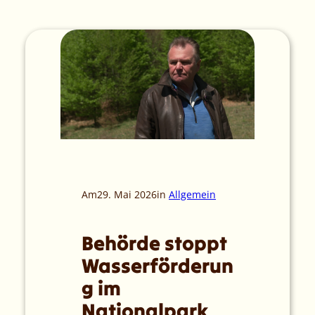
Am
29. Mai 2026
in
Allgemein
Behörde stoppt
Wasserförderun
g im
Nationalpark