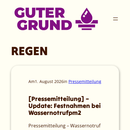
Zum
Inhalt
springen
REGEN
Am
1. August 2026
in
Pressemitteilung
[Pressemitteilung] –
Update: Festnahmen bei
Wassernotrufpm2
Pressemitteilung – Wassernotruf