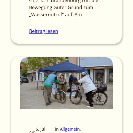
41,7 °C in Brandenburg ruft die
Bewegung Guter Grund zum
„Wassernotruf“ auf. Am…
Beitrag lesen
6. Juli
in
Allgemein
, 
Am