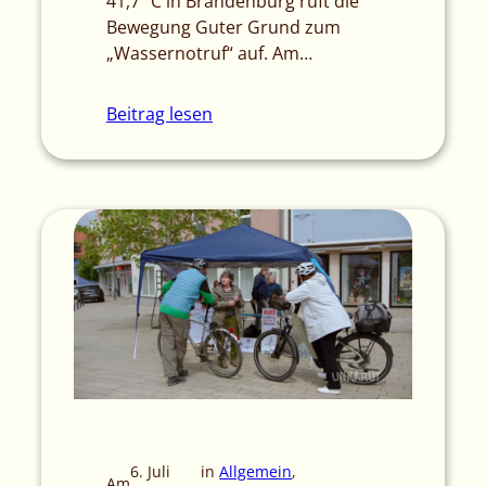
41,7 °C in Brandenburg ruft die
Bewegung Guter Grund zum
„Wassernotruf“ auf. Am…
Beitrag lesen
6. Juli
in
Allgemein
, 
Am