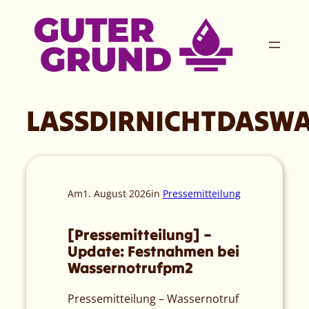
Zum
Inhalt
springen
LASSDIRNICHTDASW
Am
1. August 2026
in
Pressemitteilung
[Pressemitteilung] –
Update: Festnahmen bei
Wassernotrufpm2
Pressemitteilung – Wassernotruf