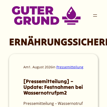
Zum
Inhalt
springen
ERNÄHRUNGSSICHER
Am
1. August 2026
in
Pressemitteilung
[Pressemitteilung] –
Update: Festnahmen bei
Wassernotrufpm2
Pressemitteilung – Wassernotruf