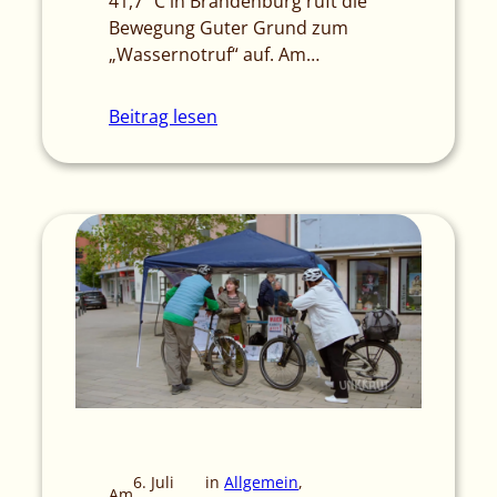
41,7 °C in Brandenburg ruft die
Bewegung Guter Grund zum
„Wassernotruf“ auf. Am…
Beitrag lesen
6. Juli
in
Allgemein
, 
Am