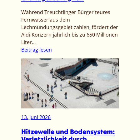
u
t
Während Treuchtlinger Bürger teures
n
e
Fernwasser aus dem
g
:
Lechmündungsgebiet zahlen, fördert der
V
F
Aldi-Konzern jährlich bis zu 650 Millionen
o
e
Liter…
r
s
:
Beitrag lesen
a
t
W
n
n
e
k
a
m
ü
h
g
n
m
e
d
e
h
i
n
ö
g
b
r
u
e
t
13. Juni 2026
n
i
u
g
W
Hitzewelle und Bodensystem:
n
a
Verletzlichkeit durch
s