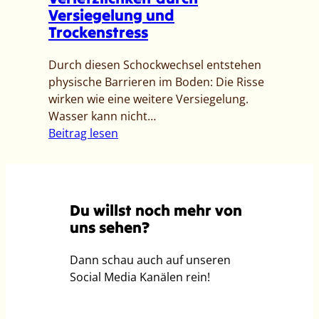
s
Versiegelung und
e
s
Trockenstress
r
e
W
r
Durch diesen Schockwechsel entstehen
a
n
physische Barrieren im Boden: Die Risse
s
o
wirken wie eine weitere Versiegelung.
s
t
Wasser kann nicht…
e
r
:
Beitrag lesen
r
u
H
?
f
i
–
p
t
T
m
z
r
Du willst noch mehr von
2
e
e
uns sehen?
w
u
e
c
Dann schau auch auf unseren
l
h
Social Media Kanälen rein!
l
t
e
l