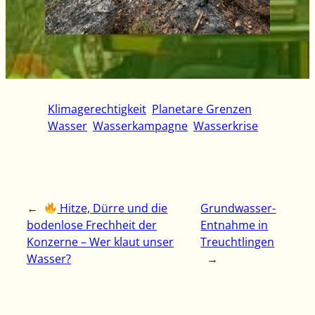
Klimagerechtigkeit
Planetare Grenzen
Wasser
Wasserkampagne
Wasserkrise
←
Hitze, Dürre und die
Grundwasser-
bodenlose Frechheit der
Entnahme in
Konzerne – Wer klaut unser
Treuchtlingen
Wasser?
→