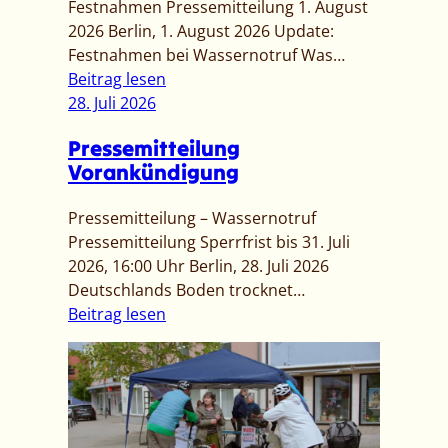
Festnahmen Pressemitteilung 1. August
2026 Berlin, 1. August 2026 Update:
Festnahmen bei Wassernotruf Was…
:
Beitrag lesen
[
28. Juli 2026
P
Pressemitteilung
r
Vorankündigung
e
s
Pressemitteilung – Wassernotruf
s
Pressemitteilung Sperrfrist bis 31. Juli
e
2026, 16:00 Uhr Berlin, 28. Juli 2026
m
Deutschlands Boden trocknet…
i
:
Beitrag lesen
t
P
t
r
e
e
i
s
l
s
u