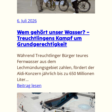
e
n
m
g
i
]
t
6. Juli 2026
–
t
U
Wem gehört unser Wasser? –
e
p
Treuchtlingens Kampf um
i
d
Grundgerechtigkeit
l
a
u
t
Während Treuchtlinger Bürger teures
n
e
Fernwasser aus dem
g
:
Lechmündungsgebiet zahlen, fördert der
V
F
Aldi-Konzern jährlich bis zu 650 Millionen
o
e
Liter…
r
s
:
Beitrag lesen
a
t
W
n
n
e
k
a
m
ü
h
g
n
m