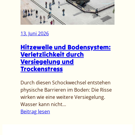
e
d
e
h
i
n
ö
g
b
r
u
e
t
13. Juni 2026
n
i
u
g
W
Hitzewelle und Bodensystem:
n
a
Verletzlichkeit durch
s
s
Versiegelung und
e
s
Trockenstress
r
e
W
r
Durch diesen Schockwechsel entstehen
a
n
physische Barrieren im Boden: Die Risse
s
o
wirken wie eine weitere Versiegelung.
s
t
Wasser kann nicht…
e
r
:
Beitrag lesen
r
u
H
?
f
i
–
p
t
T