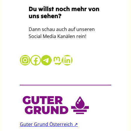
m
z
r
Du willst noch mehr von
2
e
e
uns sehen?
w
u
e
c
Dann schau auch auf unseren
l
h
Social Media Kanälen rein!
l
t
e
l
u
i
Guter Grund auf Instagram
Guter Grund auf Facebook
Telegram
Mastodon
LinkedIn
n
n
d
g
B
e
o
n
d
s
e
K
n
a
s
m
y
p
Guter Grund Österreich ↗
s
f