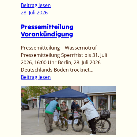
:
Beitrag lesen
[
28. Juli 2026
P
Pressemitteilung
r
Vorankündigung
e
s
Pressemitteilung – Wassernotruf
s
Pressemitteilung Sperrfrist bis 31. Juli
e
2026, 16:00 Uhr Berlin, 28. Juli 2026
m
Deutschlands Boden trocknet…
i
:
Beitrag lesen
t
P
t
r
e
e
i
s
l
s
u
e
n
m
g
i
]