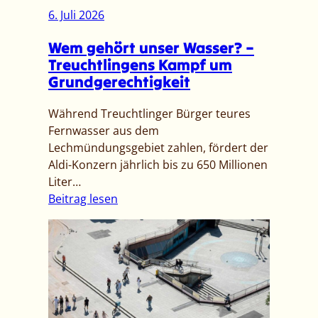
t
6. Juli 2026
–
t
U
Wem gehört unser Wasser? –
e
p
Treuchtlingens Kampf um
i
d
Grundgerechtigkeit
l
a
u
t
Während Treuchtlinger Bürger teures
n
e
Fernwasser aus dem
g
:
Lechmündungsgebiet zahlen, fördert der
V
F
Aldi-Konzern jährlich bis zu 650 Millionen
o
e
Liter…
r
s
:
Beitrag lesen
a
t
W
n
n
e
k
a
m
ü
h
g
n
m
e
d
e
h
i
n
ö