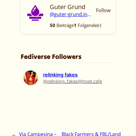
Guter Grund
Follow
@guter-grund.info
50
Beiträge
1
Folgende(r)
Fediverse Followers
relinking fakes
@relinking_fakes@troet.cafe
←
Via Campesina –
Black Farmers & FBL/Land