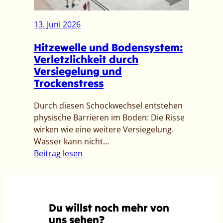
g
b
r
u
e
t
13. Juni 2026
n
i
u
g
W
Hitzewelle und Bodensystem:
n
a
Verletzlichkeit durch
s
s
Versiegelung und
e
s
Trockenstress
r
e
W
r
Durch diesen Schockwechsel entstehen
a
n
physische Barrieren im Boden: Die Risse
s
o
wirken wie eine weitere Versiegelung.
s
t
Wasser kann nicht…
e
r
:
Beitrag lesen
r
u
H
?
f
i
–
p
t
T
m
z
r
Du willst noch mehr von
2
e
e
uns sehen?